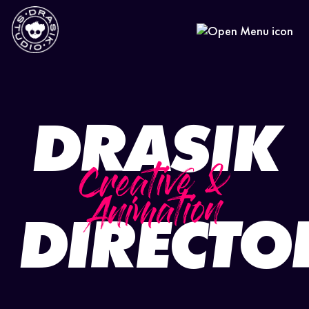
ES
|
EN
DRASIK
Creative &
Animation
DIRECTO