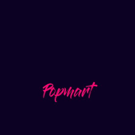
HELLO@THEDRASIKSTUDIO.COM
Popmart
PEACH RIOT
Serie animada de 4 episodios para PopMart, que da
vida a una de sus colecciones de figuras más
queridas: Peach Riot.