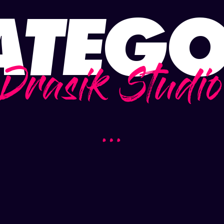
ATEGO
Drasik Studio